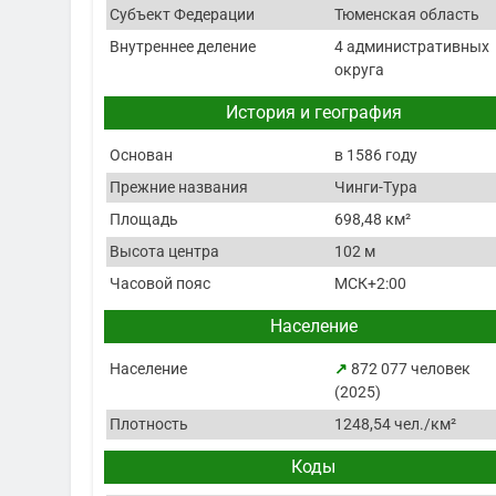
Субъект Федерации
Тюменская область
Внутреннее деление
4 административных
округа
История и география
Основан
в 1586 году
Прежние названия
Чинги-Тура
Площадь
698,48 км²
Высота центра
102 м
Часовой пояс
МСК+2:00
Население
Население
↗
872 077 человек
(2025)
Плотность
1248,54 чел./км²
Коды