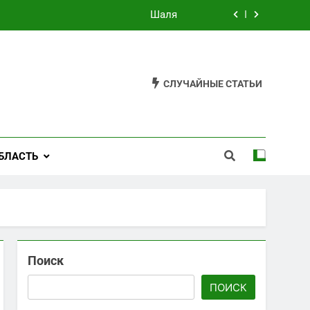
Черноярский
Филькино
Староуткинск
СЛУЧАЙНЫЕ СТАТЬИ
Шаля
Черноярский
БЛАСТЬ
Филькино
Поиск
ПОИСК