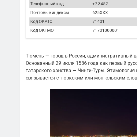
Телефонный код
+7 3452
Почтовые индексы
625XXX
Код ОКАТО
71401
Код ОКТМО
71701000001
Тюмень — город в России, административный ц
Основанный 29 июля 1586 года как первый русс
татарского ханства — Чинги-Туры. Этимология н
связывается с тюркским или монгольским слов