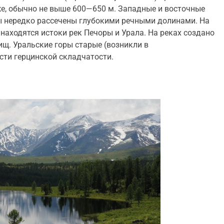
е, обычно не выше 600—650 м
. Западные и восточные
ы нередко рассечены глубокими речными долинами. На
, находятся истоки рек
Печоры
и
Урала
. На реках создано
ищ. Уральские горы старые (возникли в
асти
герцинской складчатости
.