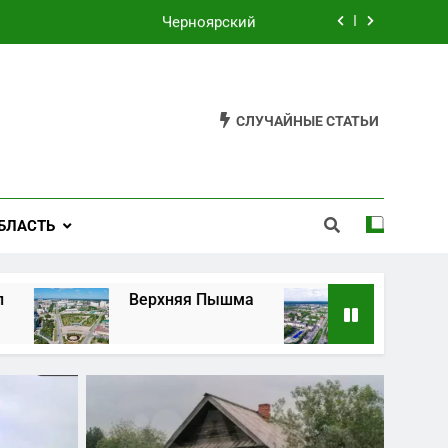
Черноярский
Филькино
Староуткинск
СЛУЧАЙНЫЕ СТАТЬИ
Шаля
Черноярский
БЛАСТЬ
Филькино
хняя Пышма
Верхняя Салда