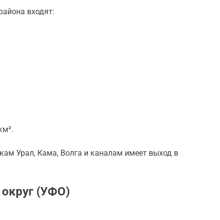
района входят:
км².
екам Урал, Кама, Волга и каналам имеет выход в
округ (УФО)