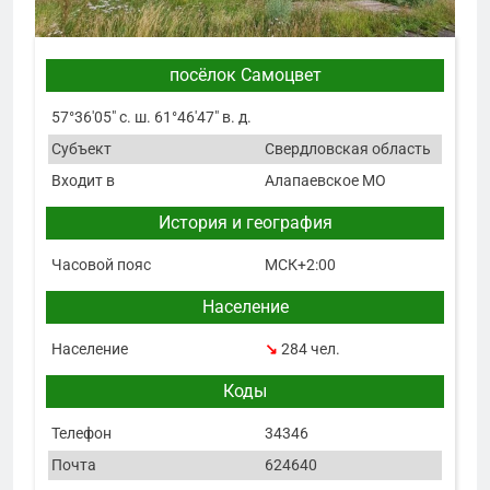
посёлок Самоцвет
57°36′05″ с. ш. 61°46′47″ в. д.
Субъект
Свердловская область
Входит в
Алапаевское МО
История и география
Часовой пояс
МСК+2:00
Население
Население
↘
284 чел.
Коды
Телефон
34346
Почта
624640