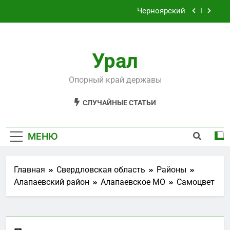
Перейти
Черноярский
к
содержимому
Филькино
Урал
Староуткинск
Шаля
Опорный край державы
Черноярский
СЛУЧАЙНЫЕ СТАТЬИ
Филькино
МЕНЮ
Главная
Свердловская область
Районы
Алапаевский район
Алапаевское МО
Самоцвет