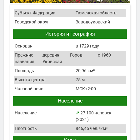
Субъект Федерации
Тюменская область
Городской округ
Заводоуковский
История и география
Основан
в 1729 году
Прежние
деревня
Город
с 1960
названия
Уковская
Площадь
20,96 км²
Высота центра
75 м
Часовой пояс
МСК+2:00
Население
Население
↗
27 100 человек
(2021)
Плотность
846,45 чел./км²