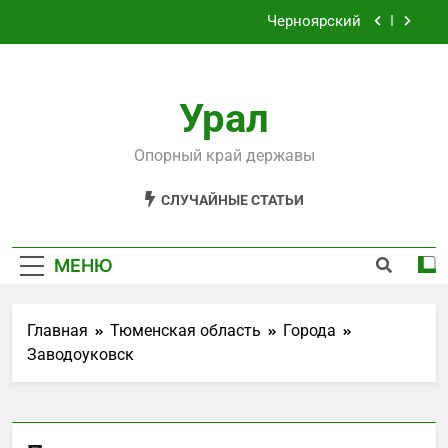
Перейти
Черноярский
к
содержимому
Филькино
Урал
Староуткинск
Шаля
Опорный край державы
Черноярский
СЛУЧАЙНЫЕ СТАТЬИ
Филькино
МЕНЮ
Главная
Тюменская область
Города
Заводоуковск