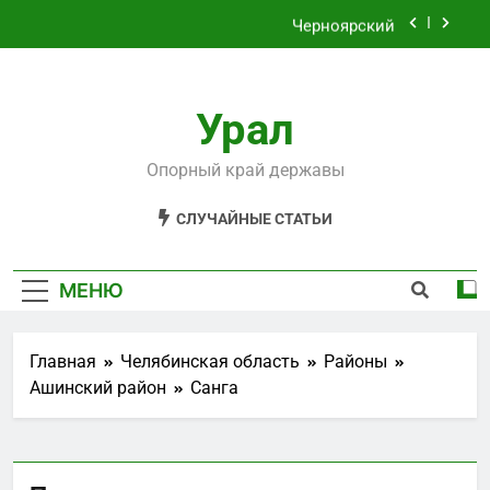
Перейти
Черноярский
к
содержимому
Филькино
Урал
Староуткинск
Шаля
Опорный край державы
Черноярский
СЛУЧАЙНЫЕ СТАТЬИ
Филькино
МЕНЮ
Главная
Челябинская область
Районы
Ашинский район
Санга