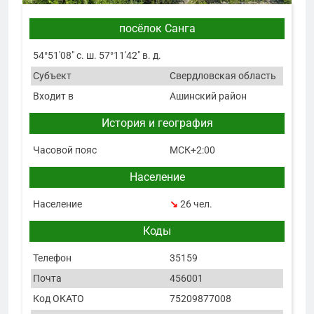
посёлок Санга
54°51′08″ с. ш. 57°11′42″ в. д.
Субъект
Свердловская область
Входит в
Ашинский район
История и география
Часовой пояс
МСК+2:00
Население
Население
↘
26 чел.
Коды
Телефон
35159
Почта
456001
Код ОКАТО
75209877008