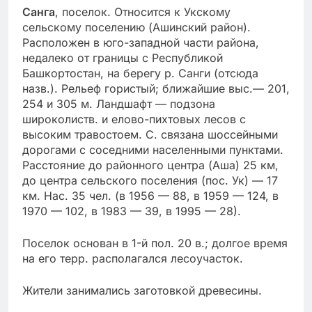
Санга
, поселок. Относится к
Укскому
сельскому поселению
(
Ашинский район
).
Расположен в юго-западной части района,
недалеко от границы с
Республикой
Башкортостан
, на берегу р. Санги (отсюда
назв.). Рельеф гористый; ближайшие выс.— 201,
254 и 305 м. Ландшафт — подзона
широколиств. и елово-пихтовых лесов с
высоким травостоем. С. связана шоссейными
дорогами с соседними населенными пунктами.
Расстояние до районного центра (
Аша
) 25 км,
до центра сельского поселения (
пос. Ук
) — 17
км. Нас. 35 чел. (в 1956 — 88, в 1959 — 124, в
1970 — 102, в 1983 — 39, в 1995 — 28).
Поселок основан в 1-й пол. 20 в.; долгое время
на его терр. располагался лесоучасток.
Жители занимались заготовкой древесины.