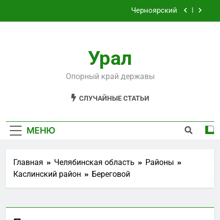
Перейти
Черноярский
к
содержимому
Филькино
Урал
Староуткинск
Шаля
Опорный край державы
Черноярский
СЛУЧАЙНЫЕ СТАТЬИ
Филькино
МЕНЮ
Главная
Челябинская область
Районы
Каслинский район
Береговой