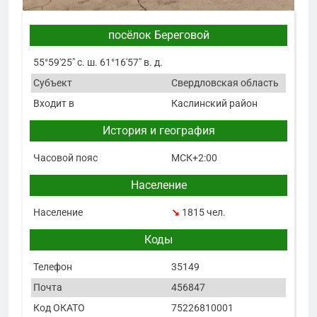
посёлок Береговой
55°59′25″ с. ш. 61°16′57″ в. д.
Субъект
Свердловская область
Входит в
Каслинский район
История и география
Часовой пояс
МСК+2:00
Население
Население
↘
1815 чел.
Коды
Телефон
35149
Почта
456847
Код ОКАТО
75226810001