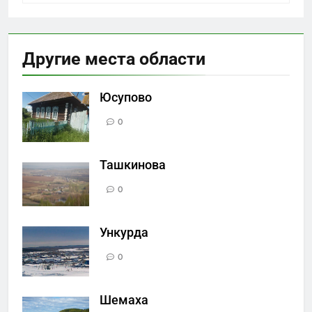
Другие места области
Юсупово
0
Ташкинова
0
Ункурда
0
Шемаха