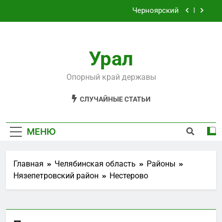
Перейти
Черноярский
к
содержимому
Филькино
Урал
Староуткинск
Шаля
Опорный край державы
Черноярский
СЛУЧАЙНЫЕ СТАТЬИ
Филькино
МЕНЮ
Главная
Челябинская область
Районы
Нязепетровский район
Нестерово