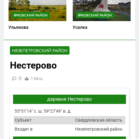
ЯРКОВСКИЙ РАЙОН
ЯРКОВСКИЙ РАЙОН
Ульянова
Усалка
НЯЗЕПЕТРОВСКИЙ РАЙОН
Нестерово
0
1 Mins
деревня Нестерово
55°51′14″ с. ш. 59°27′49″ в. д.
Субъект
Свердловская область
Входит в
Нязепетровский район