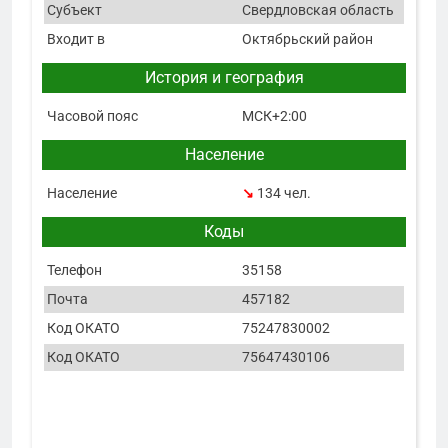
Субъект
Свердловская область
Входит в
Октябрьский район
История и география
Часовой пояс
МСК+2:00
Население
Население
↘
134 чел.
Коды
Телефон
35158
Почта
457182
Код ОКАТО
75247830002
Код ОКАТО
75647430106