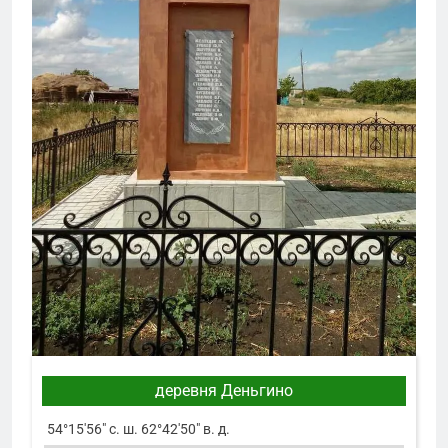
деревня Деньгино
54°15′56″ с. ш. 62°42′50″ в. д.