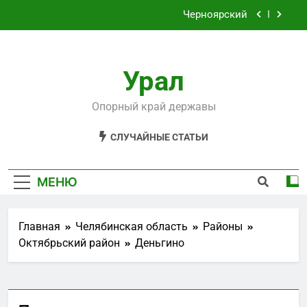
Перейти
Черноярский
к
содержимому
Филькино
Урал
Староуткинск
Шаля
Опорный край державы
Черноярский
СЛУЧАЙНЫЕ СТАТЬИ
Филькино
МЕНЮ
Главная
Челябинская область
Районы
Октябрьский район
Деньгино