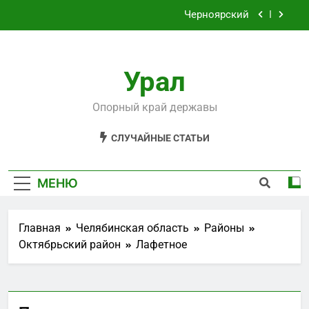
Перейти
Черноярский
к
содержимому
Филькино
Урал
Староуткинск
Шаля
Опорный край державы
Черноярский
СЛУЧАЙНЫЕ СТАТЬИ
Филькино
МЕНЮ
Главная
Челябинская область
Районы
Октябрьский район
Лафетное