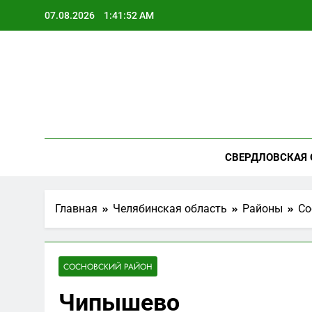
Перейти
07.08.2026
1:41:53 AM
к
содержимому
СВЕРДЛОВСКАЯ 
Главная
Челябинская область
Районы
Со
СОСНОВСКИЙ РАЙОН
Чипышево