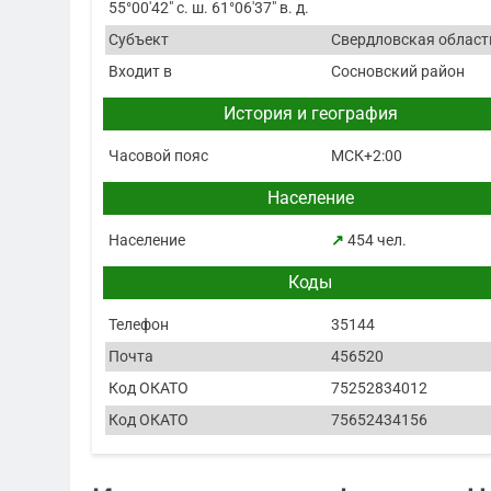
55°00′42″ с. ш. 61°06′37″ в. д.
Субъект
Свердловская област
Входит в
Сосновский район
История и география
Часовой пояс
МСК+2:00
Население
Население
↗
454 чел.
Коды
Телефон
35144
Почта
456520
Код ОКАТО
75252834012
Код ОКАТО
75652434156