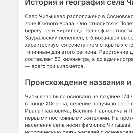
История и география села 
Село Чипышево расположено в Сосновском
зоне Южного Урала. Оно относится к Пол
берегу реки Биргильда. Рельеф местности
Зауральский пенеплен, с ближайшей высо
характеризуется сочетанием открытых сте
типичным для этого региона. Расстояние 
составляет 53 километра, а до администр
— всего три километра.
Происхождение названия и
Чипышево было основано не позднее 1743
в конце XIX века, селение получило своё
Ивана Павловича, Василия Павловича и П
первыми постоянными жителями. На прот
населения села носит фамилию Чипышев,
историческую связь жителей с основателя