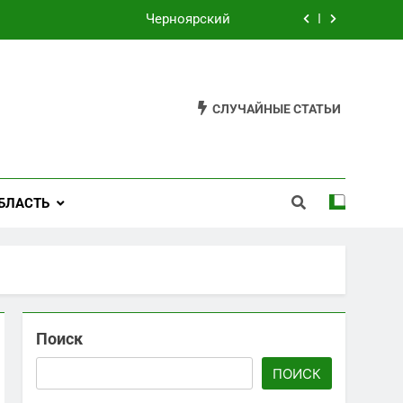
Черноярский
Филькино
Староуткинск
СЛУЧАЙНЫЕ СТАТЬИ
Шаля
Черноярский
БЛАСТЬ
Филькино
Поиск
ПОИСК