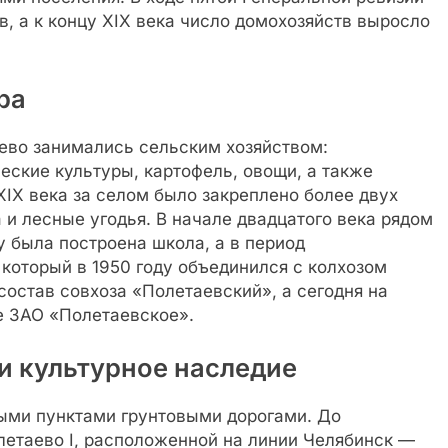
в, а к концу XIX века число домохозяйств выросло
ра
ево занимались сельским хозяйством:
ские культуры, картофель, овощи, а также
 XIX века за селом было закреплено более двух
 и лесные угодья. В начале двадцатого века рядом
у была построена школа, а в период
 который в 1950 году объединился с колхозом
состав совхоза «Полетаевский», а сегодня на
е ЗАО «Полетаевское».
и культурное наследие
ыми пунктами грунтовыми дорогами. До
етаево I, расположенной на линии Челябинск —