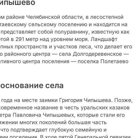
Чипышево
 районе Челябинской области, в лесостепной
етаевскому сельскому поселению и находится на
 представляет собой полуравнину, известную как
той в 291 метр над уровнем моря. Ландшафт
пных пространств и участков леса, что делает его
до районного центра — села Долгодеревенское —
ативного центра поселения — поселка Полетаево
 основание села
 года на месте заимки Григория Чипышева. Позже,
 современное название в честь уральских казаков
етра Павловича Чипышевых, которые стали его
яжении многих поколений большая часть
 что подтверждает глубокую семейную и
ми поселения. В ходе пятой Генеральной ревизии