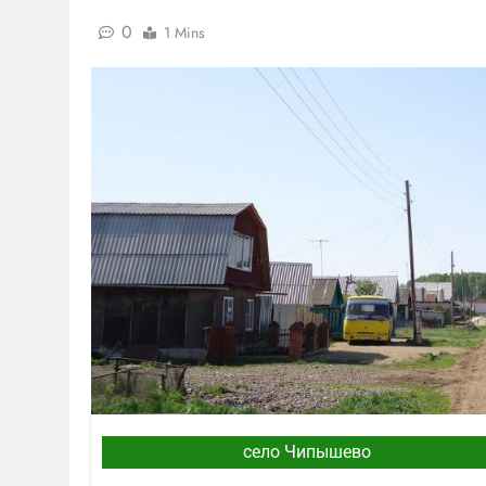
0
1 Mins
село Чипышево