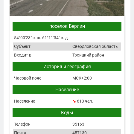
посёлок Берлин
54°00′23″ с. ш. 61°11′34″ в. д.
Субъект
Свердловская область
Входит в
Троицкий район
История и география
Часовой пояс
МСК+2:00
Население
Население
↘
613 чел.
Коды
Телефон
35163
Почта
457130