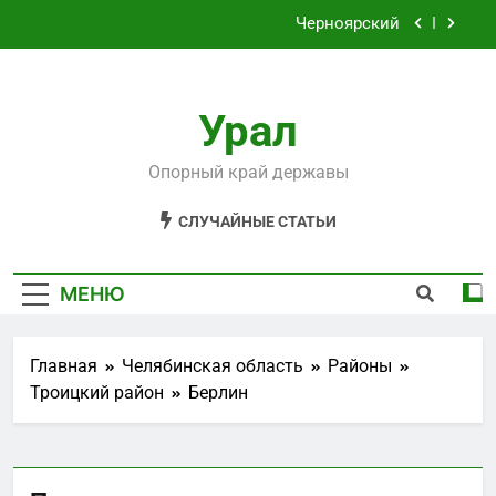
Перейти
Черноярский
к
содержимому
Филькино
Урал
Староуткинск
Шаля
Опорный край державы
Черноярский
СЛУЧАЙНЫЕ СТАТЬИ
Филькино
МЕНЮ
Главная
Челябинская область
Районы
Троицкий район
Берлин