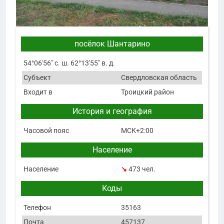
посёлок Шантарино
54°06′56″ с. ш. 62°13′55″ в. д.
Субъект
Свердловская область
Входит в
Троицкий район
История и география
Часовой пояс
МСК+2:00
Население
Население
↘
473 чел.
Коды
Телефон
35163
Почта
457137