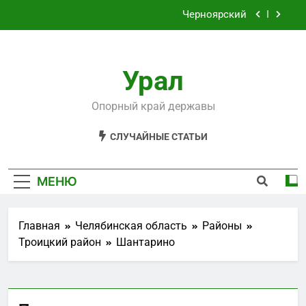
Перейти
Черноярский
к
содержимому
Филькино
Урал
Староуткинск
Шаля
Опорный край державы
Черноярский
СЛУЧАЙНЫЕ СТАТЬИ
Филькино
МЕНЮ
Главная
Челябинская область
Районы
Троицкий район
Шантарино