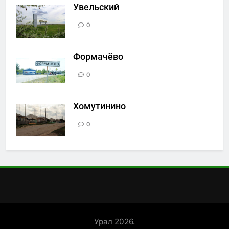
Увельский
0
Формачёво
0
Хомутинино
0
Урал 2026.