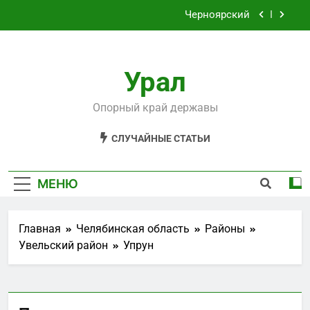
Перейти
Черноярский
к
содержимому
Филькино
Урал
Староуткинск
Шаля
Опорный край державы
Черноярский
СЛУЧАЙНЫЕ СТАТЬИ
Филькино
МЕНЮ
Главная
Челябинская область
Районы
Увельский район
Упрун