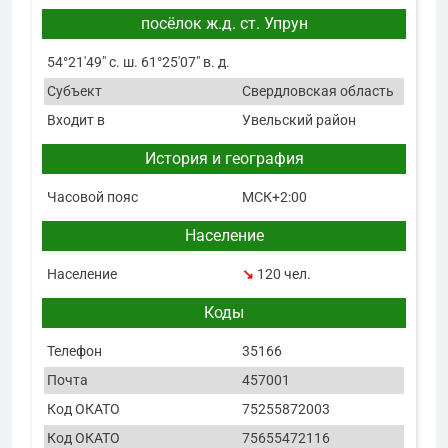
посёлок ж.д. ст. Упрун
54°21′49″ с. ш. 61°25′07″ в. д.
Субъект
Свердловская область
Входит в
Увельский район
История и география
Часовой пояс
МСК+2:00
Население
Население
↘
120 чел.
Коды
Телефон
35166
Почта
457001
Код ОКАТО
75255872003
Код ОКАТО
75655472116