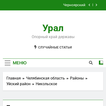
Перейти
Черноярский
к
содержимому
Филькино
Урал
Староуткинск
Шаля
Опорный край державы
Черноярский
СЛУЧАЙНЫЕ СТАТЬИ
Филькино
МЕНЮ
Главная
Челябинская область
Районы
Уйский район
Никольское