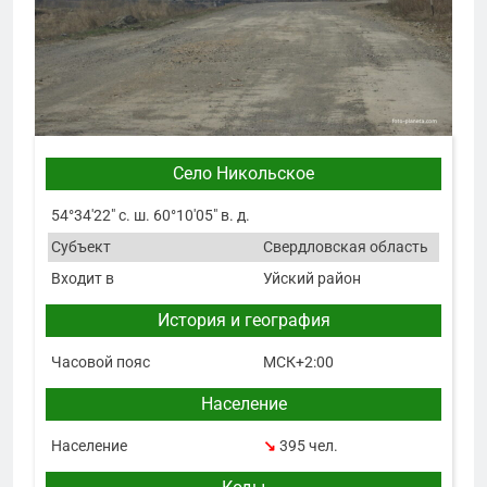
Село Никольское
54°34′22″ с. ш. 60°10′05″ в. д.
Субъект
Свердловская область
Входит в
Уйский район
История и география
Часовой пояс
МСК+2:00
Население
Население
↘
395 чел.