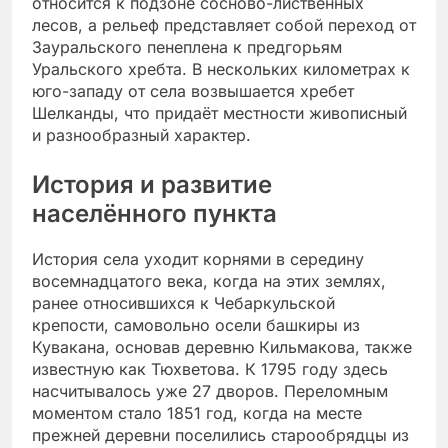
относится к подзоне сосново-лиственных
лесов, а рельеф представляет собой переход от
Зауральского пенеплена к предгорьям
Уральского хребта. В нескольких километрах к
юго-западу от села возвышается хребет
Шелканды, что придаёт местности живописный
и разнообразный характер.
История и развитие
населённого пункта
История села уходит корнями в середину
восемнадцатого века, когда на этих землях,
ранее относившихся к Чебаркульской
крепости, самовольно осели башкиры из
Кувакана, основав деревню Кильмакова, также
известную как Тюхветова. К 1795 году здесь
насчитывалось уже 27 дворов. Переломным
моментом стало 1851 год, когда на месте
прежней деревни поселились старообрядцы из