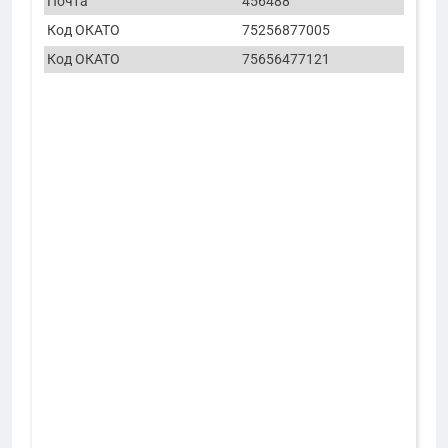
Почта
456488
Код ОКАТО
75256877005
Код ОКАТО
75656477121