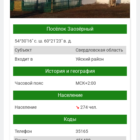
Посёлок Заозёрный
54°30′16″ с. ш. 60°21′23″ в. д.
Субъект
Свердловская область
Входит в
Уйский район
История и география
Часовой пояс
МСК+2:00
Население
Население
↘
274 чел.
Коды
Телефон
35165