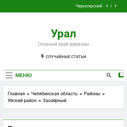
Перейти
Черноярский
к
содержимому
Филькино
Урал
Староуткинск
Шаля
Опорный край державы
Черноярский
СЛУЧАЙНЫЕ СТАТЬИ
Филькино
МЕНЮ
Главная
Челябинская область
Районы
Уйский район
Заозёрный