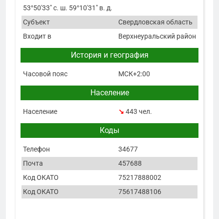
53°50′33″ с. ш. 59°10′31″ в. д.
Субъект
Свердловская область
Входит в
Верхнеуральский район
История и география
Часовой пояс
МСК+2:00
Население
Население
↘
443 чел.
Коды
Телефон
34677
Почта
457688
Код ОКАТО
75217888002
Код ОКАТО
75617488106