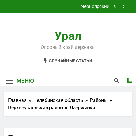
Перейти
Черноярский
к
содержимому
Филькино
Урал
Староуткинск
Шаля
Опорный край державы
Черноярский
СЛУЧАЙНЫЕ СТАТЬИ
Филькино
МЕНЮ
Главная
Челябинская область
Районы
Верхнеуральский район
Дзержинка