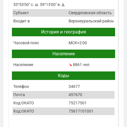
53°53′00″ с. ш. 59°13′00″ в. д.
Субъект
Свердловская область
Входит в
Верхнеуральский район
История и география
Часовой пояс
МСК+2:00
Население
Население
↘
8861 чел.
Коды
Телефон
34677
Почта
457670
Код ОКАТО
75217501
Код ОКАТО
75617101001