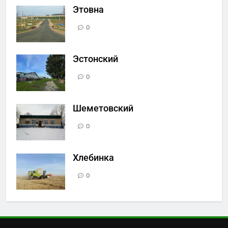
Этовна
0
Эстонский
0
Шеметовский
0
Хлебинка
0