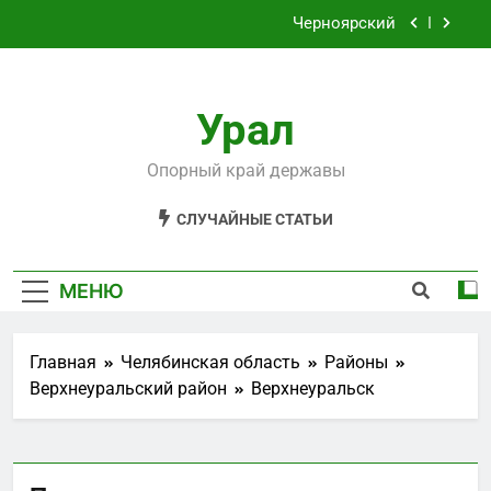
Перейти
Черноярский
к
содержимому
Филькино
Урал
Староуткинск
Шаля
Опорный край державы
Черноярский
СЛУЧАЙНЫЕ СТАТЬИ
Филькино
МЕНЮ
Главная
Челябинская область
Районы
Верхнеуральский район
Верхнеуральск