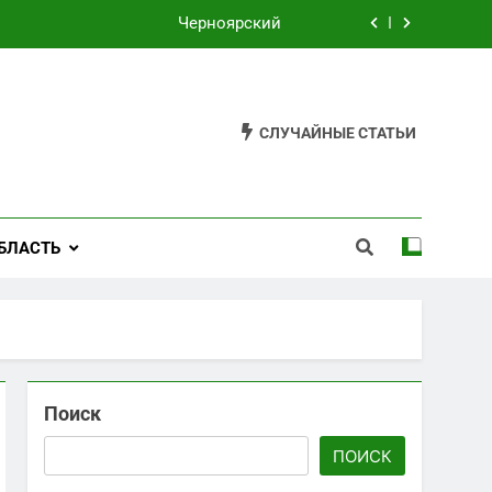
Черноярский
Филькино
Староуткинск
СЛУЧАЙНЫЕ СТАТЬИ
Шаля
Черноярский
БЛАСТЬ
Филькино
Поиск
ПОИСК