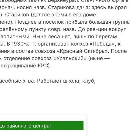
а свободных землях Верхнеурал. станичного юрта в
нач. носил назв. Старикова дача: здесь выбрал
н. Стариков (долгое время в его доме
ено). Позднее в поселок прибыла большая группа
аселённому пункту совр. назв. До рев-ции вокруг
ивописными. Ныне леса нет, лишь по берегам
. В 1930-х гг. организован колхоз «Победа», к-
ния в состав совхоза «Красный Октябрь». После
ь отделение совхоза «Уральский» (ныне —
 выращивание КРС).
собные х-ва. Работают школа, клуб,
до районного центра: