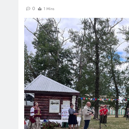
0
1 Mins