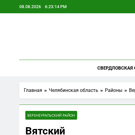
Перейти
08.08.2026
6:23:15 PM
к
содержимому
СВЕРДЛОВСКАЯ 
Главная
Челябинская область
Районы
Ве
ВЕРХНЕУРАЛЬСКИЙ РАЙОН
Вятский