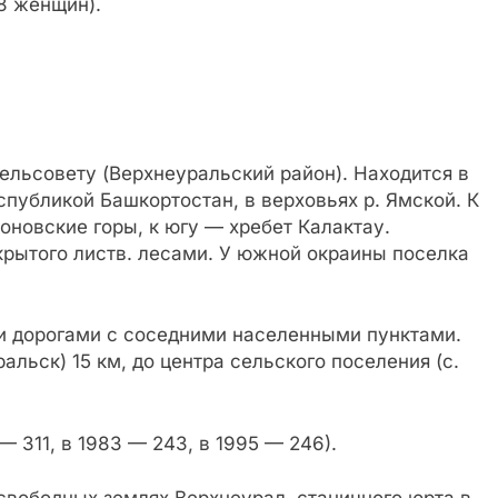
8 женщин).
сельсовету (Верхнеуральский район). Находится в
спубликой Башкортостан, в верховьях р. Ямской. К
оновские горы, к югу —
хребет Калактау.
рытого листв. лесами. У южной окраины поселка
и дорогами с соседними населенными пунктами.
альск) 15 км, до центра сельского поселения (с.
— 311, в 1983 — 243, в 1995 — 246).