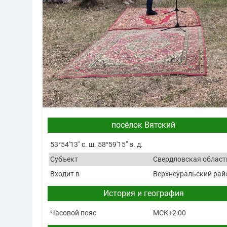
посёлок Вятский
53°54′13″ с. ш. 58°59′15″ в. д.
Субъект
Свердловская област
Входит в
Верхнеуральский рай
История и география
Часовой пояс
МСК+2:00