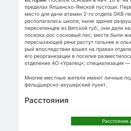
История
. Поселок основан в нач. 20 в. н
пределах Ялшанско-Ямской пустоши. Перво
место для дачи атаман 2-го отдела ОКВ ге
располагалась школа; ныне здание разруш
переселенцев из Вятской губ., они дали н
поселка рос сосновый лес; места были ж
пересыхающей реки растут тальник и ольха
рый впоследствии вошел на правах отделе
его реорганизации в поселке разместилос
отделение АО «Уралец»; специализация —
Многие местные жители имеют личные под
фельдшерско-акушерский пункт.
Расстояния
Расстояние 