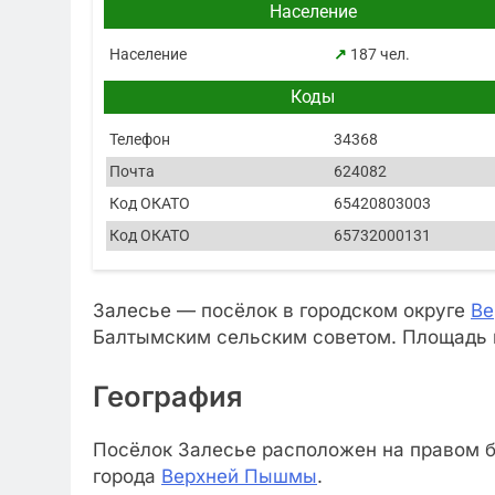
Население
Население
↗
187 чел.
Коды
Телефон
34368
Почта
624082
Код ОКАТО
65420803003
Код ОКАТО
65732000131
Залесье — посёлок в городском округе
Ве
Балтымским сельским советом. Площадь п
География
Посёлок Залесье расположен на правом бе
города
Верхней Пышмы
.