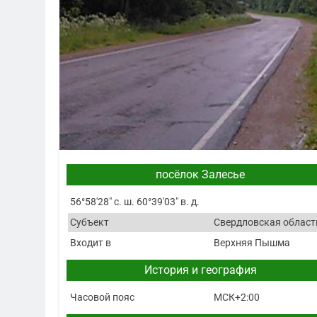
посёлок Залесье
56°58′28″ с. ш. 60°39′03″ в. д.
Субъект
Свердловская област
Входит в
Верхняя Пышма
История и география
Часовой пояс
МСК+2:00