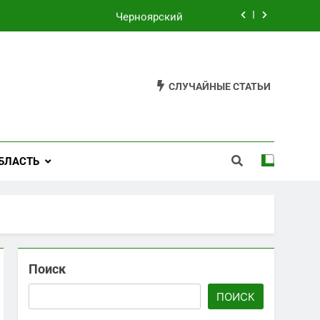
Черноярский
Филькино
Староуткинск
СЛУЧАЙНЫЕ СТАТЬИ
Шаля
Черноярский
БЛАСТЬ
Филькино
Поиск
ПОИСК