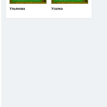
Ульянова
Усалка