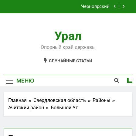
Перейти
Черноярский
к
содержимому
Филькино
Урал
Староуткинск
Шаля
Опорный край державы
Черноярский
СЛУЧАЙНЫЕ СТАТЬИ
Филькино
МЕНЮ
Главная
Свердловская область
Районы
Ачитский район
Большой Ут