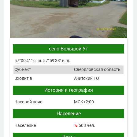
село Большой Ут
57°00′41″ с. ш. 57°59′33″ в. д.
Субъект
Свердловская область
Входит в
Ачитский ГО
История и география
Часовой пояс
МСК+2:00
Население
Население
↘
503 чел.