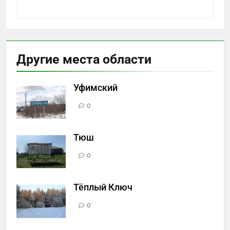
Другие места области
Уфимский
0
Тюш
0
Тёплый Ключ
0