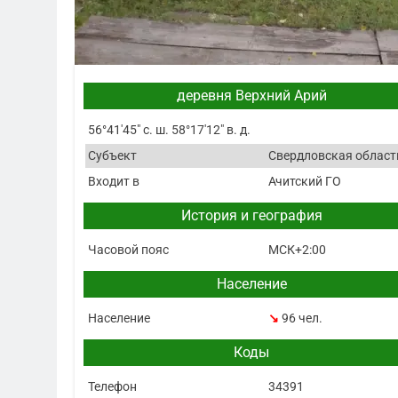
деревня Верхний Арий
56°41′45″ с. ш. 58°17′12″ в. д.
Субъект
Свердловская област
Входит в
Ачитский ГО
История и география
Часовой пояс
МСК+2:00
Население
Население
↘
96 чел.
Коды
Телефон
34391