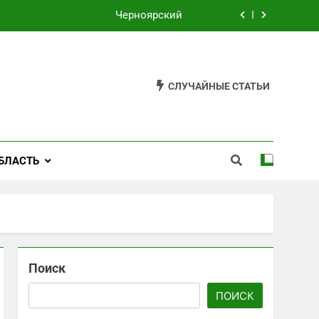
Черноярский
Филькино
Староуткинск
СЛУЧАЙНЫЕ СТАТЬИ
Шаля
Черноярский
БЛАСТЬ
Филькино
Поиск
ПОИСК