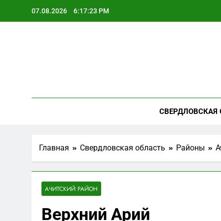
Перейти
07.08.2026
6:17:24 PM
к
содержимому
СВЕРДЛОВСКАЯ 
Главная
Свердловская область
Районы
А
АЧИТСКИЙ РАЙОН
Верхний Арий