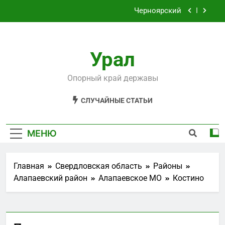
Перейти
Черноярский
к
содержимому
Филькино
Урал
Староуткинск
Шаля
Опорный край державы
Черноярский
СЛУЧАЙНЫЕ СТАТЬИ
Филькино
МЕНЮ
Главная
Свердловская область
Районы
Алапаевский район
Алапаевское МО
Костино