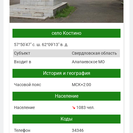
село Костино
57°50′47″ с. ш. 62°09′13″ в. д.
Субъект
Свердловская область
Входит в
Алапаевское МО
История и география
Часовой пояс
МСК+2:00
Население
Население
↘
1083 чел.
Коды
Телефон
34346