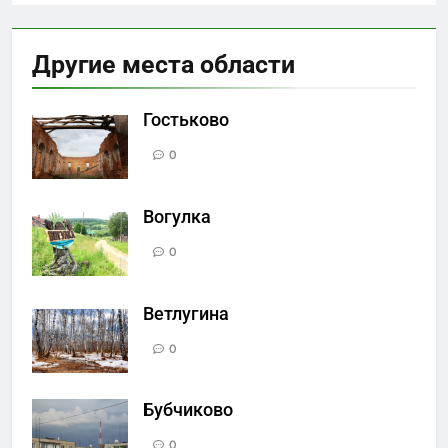
Другие места области
Гостьково
0
Вогулка
0
Ветлугина
0
Бубчиково
0