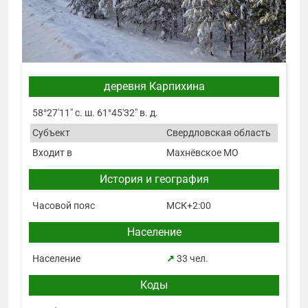
деревня Карпихина
58°27′11″ с. ш. 61°45′32″ в. д.
Субъект
Свердловская область
Входит в
Махнёвское МО
История и география
Часовой пояс
МСК+2:00
Население
Население
↗
33 чел.
Коды