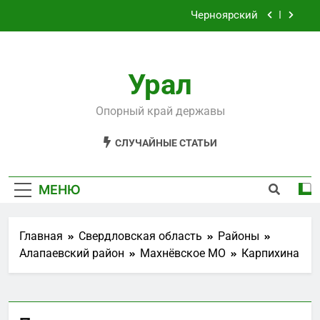
Перейти
Черноярский
к
содержимому
Филькино
Урал
Староуткинск
Шаля
Опорный край державы
Черноярский
СЛУЧАЙНЫЕ СТАТЬИ
Филькино
МЕНЮ
Главная
Свердловская область
Районы
Алапаевский район
Махнёвское МО
Карпихина