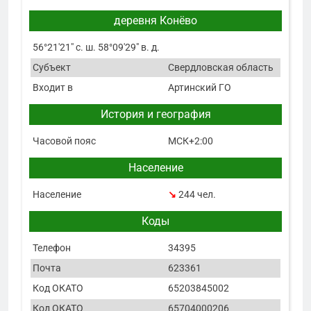
деревня Конёво
56°21′21″ с. ш. 58°09′29″ в. д.
Субъект
Свердловская область
Входит в
Артинский ГО
История и география
Часовой пояс
МСК+2:00
Население
Население
↘
244 чел.
Коды
Телефон
34395
Почта
623361
Код ОКАТО
65203845002
Код ОКАТО
65704000206