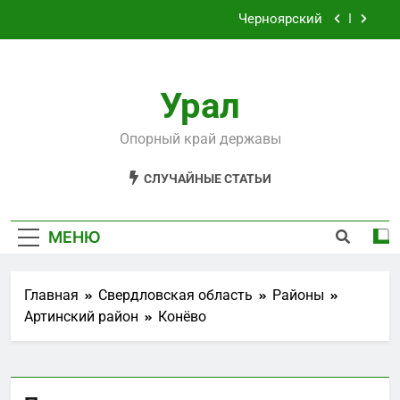
Перейти
Черноярский
к
содержимому
Филькино
Урал
Староуткинск
Шаля
Опорный край державы
Черноярский
СЛУЧАЙНЫЕ СТАТЬИ
Филькино
МЕНЮ
Главная
Свердловская область
Районы
Артинский район
Конёво