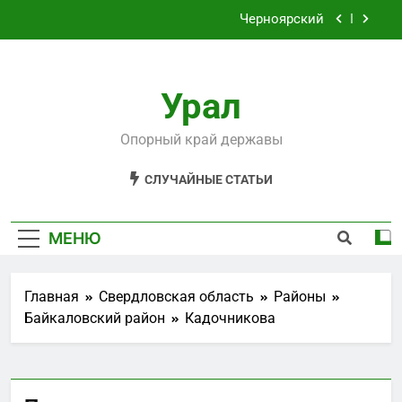
Перейти
Черноярский
к
содержимому
Филькино
Урал
Староуткинск
Шаля
Опорный край державы
Черноярский
СЛУЧАЙНЫЕ СТАТЬИ
Филькино
МЕНЮ
Главная
Свердловская область
Районы
Байкаловский район
Кадочникова