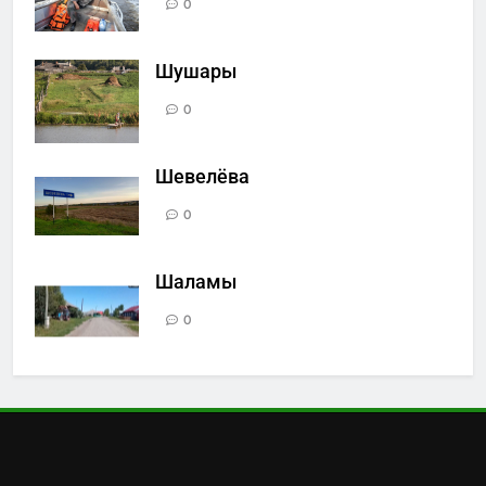
0
Шушары
0
Шевелёва
0
Шаламы
0