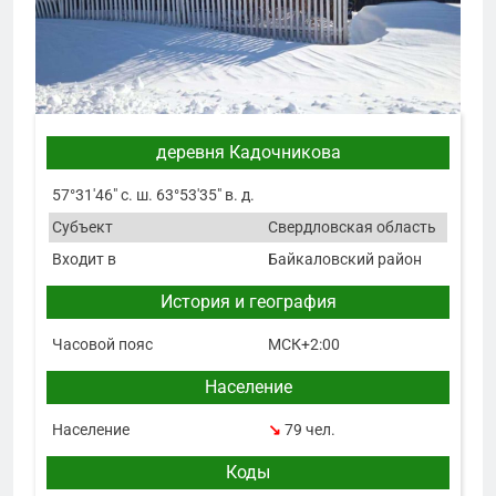
деревня Кадочникова
57°31′46″ с. ш. 63°53′35″ в. д.
Субъект
Свердловская область
Входит в
Байкаловский район
История и география
Часовой пояс
МСК+2:00
Население
Население
↘
79 чел.
Коды