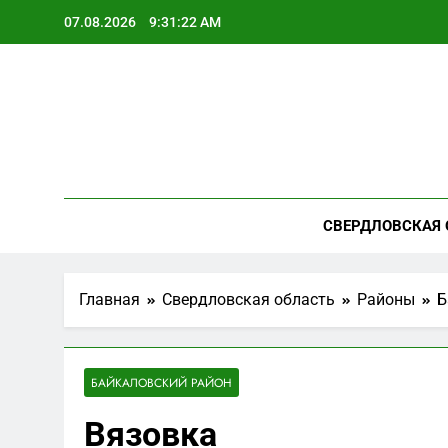
Перейти
07.08.2026
9:31:23 AM
к
содержимому
СВЕРДЛОВСКАЯ 
Главная
Свердловская область
Районы
Б
БАЙКАЛОВСКИЙ РАЙОН
Вязовка