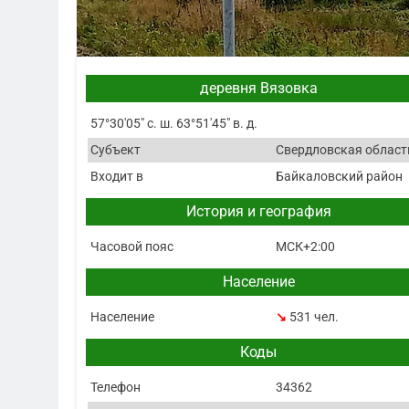
деревня Вязовка
57°30′05″ с. ш. 63°51′45″ в. д.
Субъект
Свердловская област
Входит в
Байкаловский район
История и география
Часовой пояс
МСК+2:00
Население
Население
↘
531 чел.
Коды
Телефон
34362