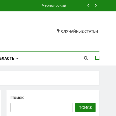
Черноярский
Филькино
Староуткинск
СЛУЧАЙНЫЕ СТАТЬИ
Шаля
Черноярский
БЛАСТЬ
Филькино
Поиск
ПОИСК