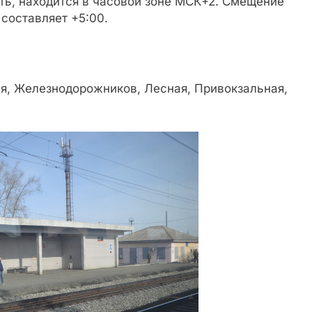
ть, находится в часовой зоне МСК+2. Смещение
составляет +5:00.
ая, Железнодорожников, Лесная, Привокзальная,