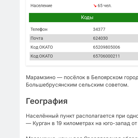
Население
↘
65 чел.
Коды
Телефон
34377
Почта
624030
Код ОКАТО
65209805006
Код ОКАТО
65706000211
Марамзино — посёлок в Белоярском город
Большебрусянским сельским советом.
География
Населённый пункт располагается при одн
— Курган в 19 километрах на юго-запад от