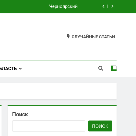
Черноярский
Филькино
Староуткинск
СЛУЧАЙНЫЕ СТАТЬИ
Шаля
Черноярский
БЛАСТЬ
Филькино
Поиск
ПОИСК