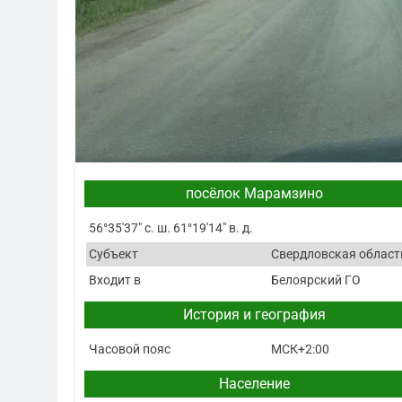
посёлок Марамзино
56°35′37″ с. ш. 61°19′14″ в. д.
Субъект
Свердловская област
Входит в
Белоярский ГО
История и география
Часовой пояс
МСК+2:00
Население