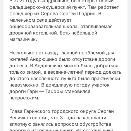
В 2021 году в Андрюшино был открыт новый
фельдшерско-акушерский пункт. Там работает
фельдшер из Серова Сергей Шадрин. В
маленьком селе действует
общеобразовательная школа, отапливаемая
дровяной котельной. Есть небольшой
магазинчик.
Несколько лет назад главной проблемой для
жителей Андрюшино было отсутствие дороги
до села. В Андрюшино можно было добраться
только зимой, в весенне-летний период доехать
до этого населенного пункта было практически
невозможно. В дождливую погоду участок
дороги Гари — Таборы становился
непроезжим.
Глава Гаринского городского округа Сергей
Величко говорит, что 3 года назад власти
вплотную занялись вопросом обустройства
дороги в населенный пункт. На сегодняшний