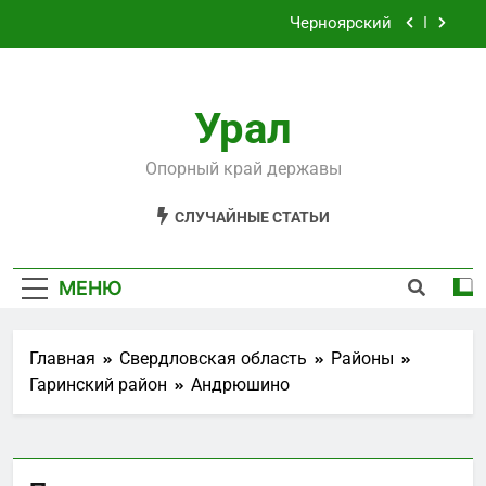
Перейти
Филькино
к
содержимому
Староуткинск
Урал
Шаля
Черноярский
Опорный край державы
Филькино
СЛУЧАЙНЫЕ СТАТЬИ
МЕНЮ
Главная
Свердловская область
Районы
Гаринский район
Андрюшино