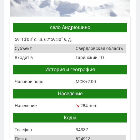
село Андрюшино
59°13′08″ с. ш. 62°59′30″ в. д.
Субъект
Свердловская область
Входит в
Гаринский ГО
История и география
Часовой пояс
МСК+2:00
Население
Население
↘
284 чел.
Коды
Телефон
34387
Почта
624913