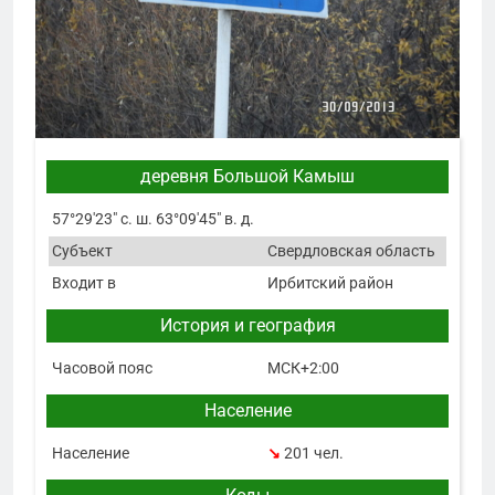
деревня Большой Камыш
57°29′23″ с. ш. 63°09′45″ в. д.
Субъект
Свердловская область
Входит в
Ирбитский район
История и география
Часовой пояс
МСК+2:00
Население
Население
↘
201 чел.