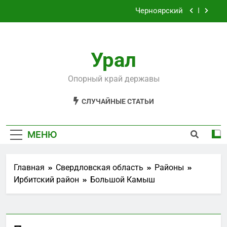
Перейти
Черноярский
к
содержимому
Филькино
Урал
Староуткинск
Шаля
Опорный край державы
Черноярский
СЛУЧАЙНЫЕ СТАТЬИ
Филькино
МЕНЮ
Главная
Свердловская область
Районы
Ирбитский район
Большой Камыш