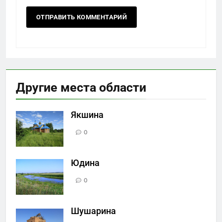
Другие места области
Якшина
0
Юдина
0
Шушарина