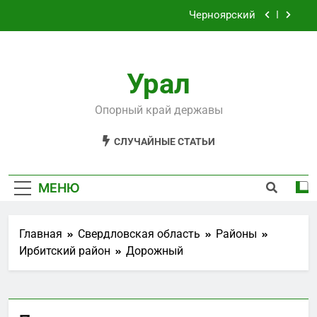
Перейти
Черноярский
к
содержимому
Филькино
Урал
Староуткинск
Шаля
Опорный край державы
Черноярский
СЛУЧАЙНЫЕ СТАТЬИ
Филькино
МЕНЮ
Главная
Свердловская область
Районы
Ирбитский район
Дорожный