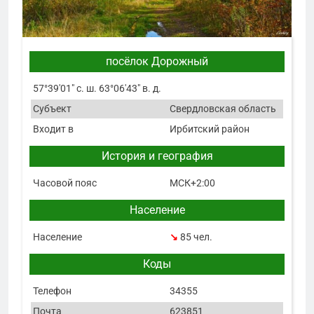
посёлок Дорожный
57°39′01″ с. ш. 63°06′43″ в. д.
Субъект
Свердловская область
Входит в
Ирбитский район
История и география
Часовой пояс
МСК+2:00
Население
Население
↘
85 чел.
Коды
Телефон
34355
Почта
623851