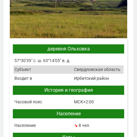
деревня Ольховка
57°30′39″ с. ш. 63°14′05″ в. д.
Субъект
Свердловская область
Входит в
Ирбитский район
История и география
Часовой пояс
МСК+2:00
Население
Население
↘
8 чел.