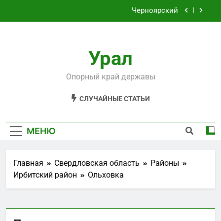
Перейти
Черноярский
к
содержимому
Филькино
Урал
Староуткинск
Шаля
Опорный край державы
Черноярский
СЛУЧАЙНЫЕ СТАТЬИ
Филькино
МЕНЮ
Главная
Свердловская область
Районы
Ирбитский район
Ольховка