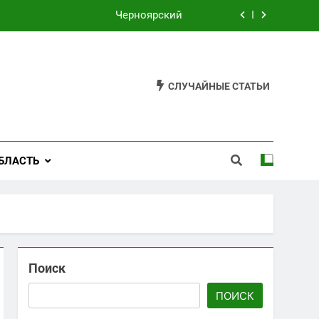
Черноярский
Филькино
Староуткинск
СЛУЧАЙНЫЕ СТАТЬИ
Шаля
Черноярский
БЛАСТЬ
Филькино
Поиск
ПОИСК