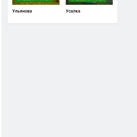
Ульянова
Усалка