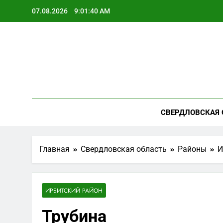
Перейти
07.08.2026
9:01:41 AM
к
содержимому
СВЕРДЛОВСКАЯ 
Главная
Свердловская область
Районы
И
ИРБИТСКИЙ РАЙОН
Трубина