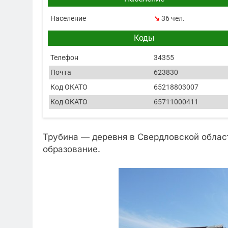
Население
↘
36 чел.
Коды
Телефон
34355
Почта
623830
Код ОКАТО
65218803007
Код ОКАТО
65711000411
Трубина — деревня в Свердловской облас
образование.