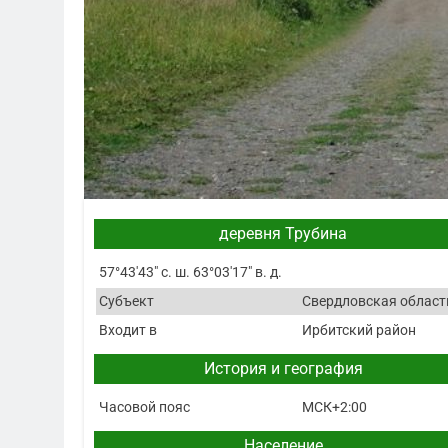
деревня Трубина
57°43′43″ с. ш. 63°03′17″ в. д.
Субъект
Свердловская област
Входит в
Ирбитский район
История и география
Часовой пояс
МСК+2:00
Население