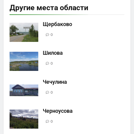
Другие места области
Щербаково
0
Шилова
0
Чечулина
0
Черноусова
0