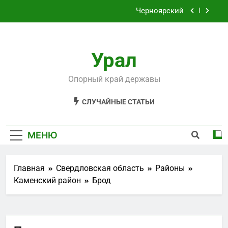
Перейти
Черноярский
к
содержимому
Филькино
Урал
Староуткинск
Шаля
Опорный край державы
Черноярский
СЛУЧАЙНЫЕ СТАТЬИ
Филькино
МЕНЮ
Главная
Свердловская область
Районы
Каменский район
Брод