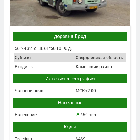
деревня Брод
56°24′32″ с. ш. 61°50′10″ в. д.
Субъект
Свердловская область
Входит в
Каменский район
История и география
Часовой пояс
МСК+2:00
Население
Население
↗
669 чел.
Коды
Телефон
3439