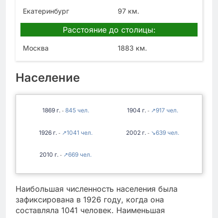
Екатеринбург
97 км.
Расстояние до столицы:
Москва
1883 км.
Население
1869
845
1904
↗917
-
-
1926
↗1041
2002
↘639
-
-
2010
↗669
-
Наибольшая численность населения была
зафиксирована в 1926 году, когда она
составляла 1041 человек. Наименьшая