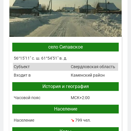
село Сипавское
56°15′11″ с. ш. 61°54′51″ в. д.
Субъект
Свердловская область
Входит в
Каменский район
История и география
Часовой пояс
МСК+2:00
Население
Население
↘
799 чел.