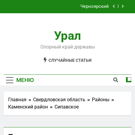
Перейти
Черноярский
к
содержимому
Филькино
Урал
Староуткинск
Шаля
Опорный край державы
Черноярский
СЛУЧАЙНЫЕ СТАТЬИ
Филькино
МЕНЮ
Главная
Свердловская область
Районы
Каменский район
Сипавское