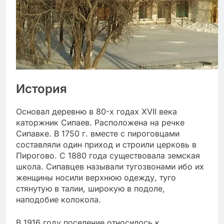
История
Основал деревню в 80-х годах XVII века
каторжник Сипаев. Расположена на речке
Сипавке. В 1750 г. вместе с пироговцами
составляли один приход и строили церковь в
Пирогово. С 1880 года существовала земская
школа. Сипавцев называли тугозвонами ибо их
женщины носили верхнюю одежду, туго
стянутую в талии, широкую в подоле,
наподобие колокола.
В 1916 году поселение относилось к