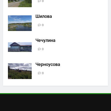
0
Шилова
0
Чечулина
0
Черноусова
0