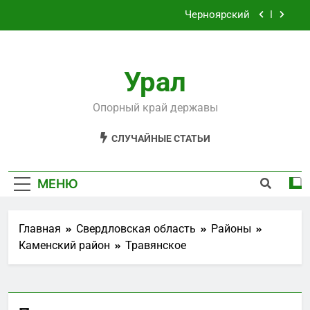
Перейти
Филькино
к
содержимому
Староуткинск
Урал
Шаля
Опорный край державы
Черноярский
СЛУЧАЙНЫЕ СТАТЬИ
Филькино
МЕНЮ
Главная
Свердловская область
Районы
Каменский район
Травянское