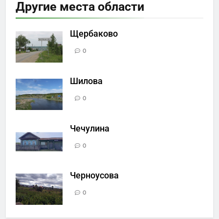
Другие места области
Щербаково
0
Шилова
0
Чечулина
0
Черноусова
0