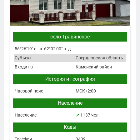
село Травянское
56°26′19″ с. ш. 62°02′00″ в. д.
Субъект
Свердловская область
Входит в
Каменский район
История и география
Часовой пояс
МСК+2:00
Население
Население
↗
1137 чел.
Коды
Телефон
3439