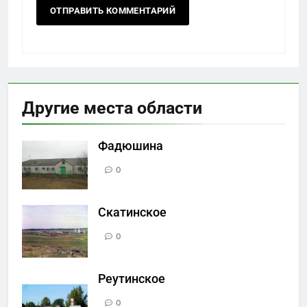
Другие места области
Фадюшина
0
Скатинское
0
Реутинское
0