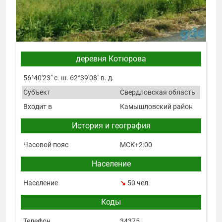
деревня Котюрова
56°40′23″ с. ш. 62°39′08″ в. д.
Субъект
Свердловская область
Входит в
Камышловский район
История и география
Часовой пояс
МСК+2:00
Население
Население
↘
50 чел.
Коды
Телефон
34375