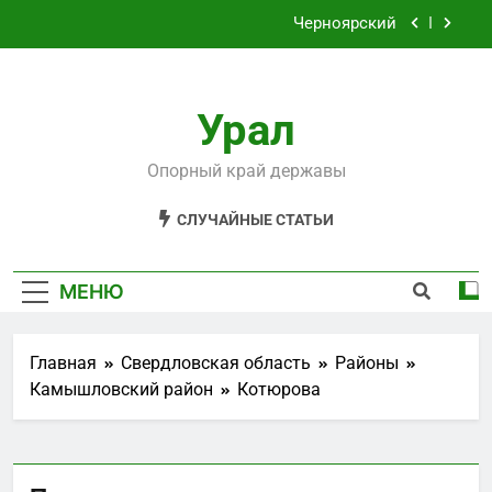
Перейти
Черноярский
к
содержимому
Филькино
Урал
Староуткинск
Шаля
Опорный край державы
Черноярский
СЛУЧАЙНЫЕ СТАТЬИ
Филькино
МЕНЮ
Главная
Свердловская область
Районы
Камышловский район
Котюрова