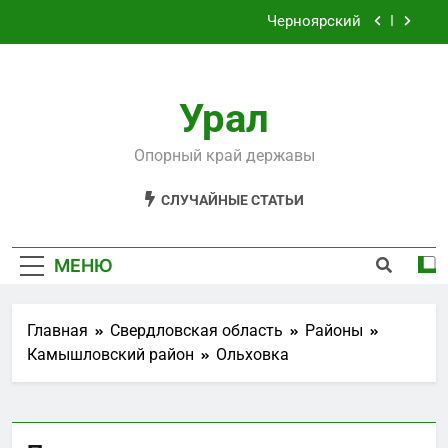
Перейти
Черноярский
к
содержимому
Филькино
Урал
Староуткинск
Шаля
Опорный край державы
Черноярский
СЛУЧАЙНЫЕ СТАТЬИ
Филькино
МЕНЮ
Главная
Свердловская область
Районы
Камышловский район
Ольховка