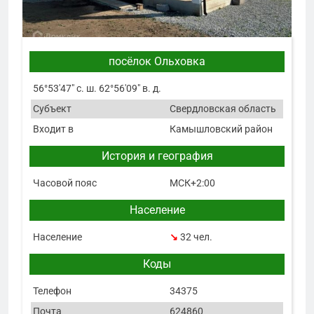
посёлок Ольховка
56°53′47″ с. ш. 62°56′09″ в. д.
Субъект
Свердловская область
Входит в
Камышловский район
История и география
Часовой пояс
МСК+2:00
Население
Население
↘
32 чел.
Коды
Телефон
34375
Почта
624860