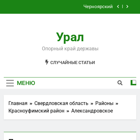
Перейти
Черноярский
к
содержимому
Филькино
Урал
Староуткинск
Шаля
Опорный край державы
Черноярский
СЛУЧАЙНЫЕ СТАТЬИ
Филькино
МЕНЮ
Главная
Свердловская область
Районы
Красноуфимский район
Александровское