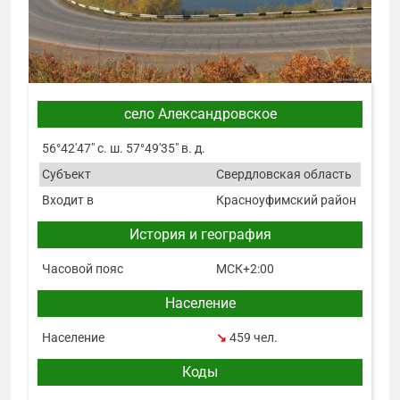
село Александровское
56°42′47″ с. ш. 57°49′35″ в. д.
Субъект
Свердловская область
Входит в
Красноуфимский район
История и география
Часовой пояс
МСК+2:00
Население
Население
↘
459 чел.
Коды