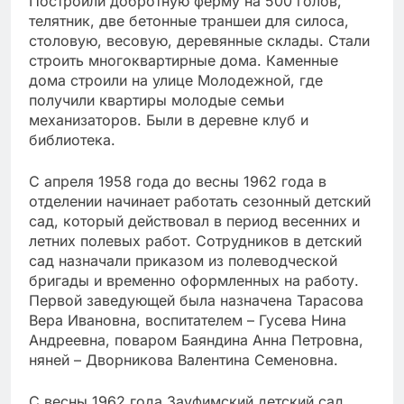
Построили добротную ферму на 500 голов,
телятник, две бетонные траншеи для силоса,
столовую, весовую, деревянные склады. Стали
строить многоквартирные дома. Каменные
дома строили на улице Молодежной, где
получили квартиры молодые семьи
механизаторов. Были в деревне клуб и
библиотека.
С апреля 1958 года до весны 1962 года в
отделении начинает работать сезонный детский
сад, который действовал в период весенних и
летних полевых работ. Сотрудников в детский
сад назначали приказом из полеводческой
бригады и временно оформленных на работу.
Первой заведующей была назначена Тарасова
Вера Ивановна, воспитателем – Гусева Нина
Андреевна, поваром Баяндина Анна Петровна,
няней – Дворникова Валентина Семеновна.
С весны 1962 года Зауфимский детский сад