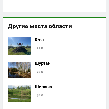
Другие места области
Юва
0
Шуртан
0
Шиловка
0