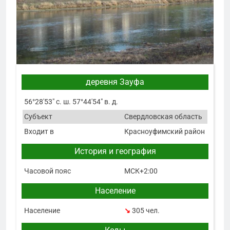
деревня Зауфа
56°28′53″ с. ш. 57°44′54″ в. д.
Субъект
Свердловская область
Входит в
Красноуфимский район
История и география
Часовой пояс
МСК+2:00
Население
Население
↘
305 чел.