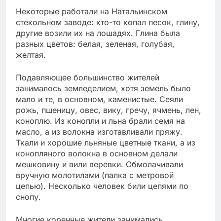
Некоторые работали на Натальинском
стекольном заводе: кто-то копал песок, глину,
другие возили их на лошадях. Глина была
разных цветов: белая, зеленая, голубая,
желтая.
Подавляющее большинство жителей
занималось земледелием, хотя земель было
мало и те, в основном, каменистые. Сеяли
рожь, пшеницу, овес, вику, гречу, ячмень, лен,
коноплю. Из конопли и льна брали семя на
масло, а из волокна изготавливали пряжу.
Ткали и хорошие льняные цветные ткани, а из
конопляного волокна в основном делали
мешковину и вили веревки. Обмолачивали
вручную молотилами (палка с метровой
цепью). Несколько человек били цепями по
снопу.
Многие коренные жители занимались