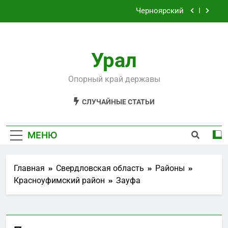
Перейти
Филькино
к
содержимому
Староуткинск
Урал
Шаля
Черноярский
Опорный край державы
Филькино
СЛУЧАЙНЫЕ СТАТЬИ
МЕНЮ
Главная
Свердловская область
Районы
Красноуфимский район
Зауфа