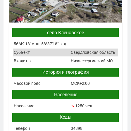
село Кленовское
56°49′18″ с. ш. 58°37′18″ в. д.
Субъект
Свердловская область
Входит в
Нижнесергинский МО
История и география
Часовой пояс
МСК+2:00
Население
Население
↘
1250 чел.
Коды
Телефон
34398