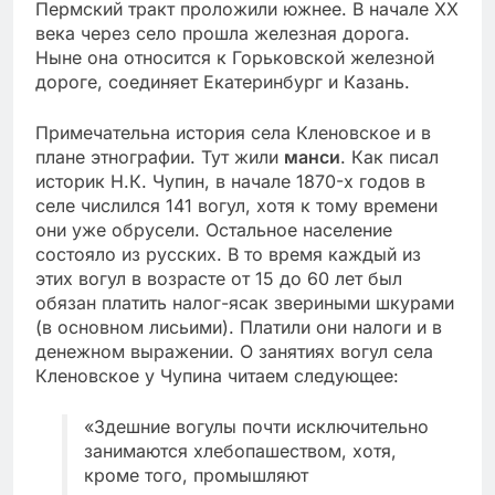
Пермский тракт проложили южнее. В начале XX
века через село прошла железная дорога.
Ныне она относится к Горьковской железной
дороге, соединяет Екатеринбург и Казань.
Примечательна история села Кленовское и в
плане этнографии. Тут жили
манси
. Как писал
историк Н.К. Чупин, в начале 1870-х годов в
селе числился 141 вогул, хотя к тому времени
они уже обрусели. Остальное население
состояло из русских. В то время каждый из
этих вогул в возрасте от 15 до 60 лет был
обязан платить налог-ясак звериными шкурами
(в основном лисьими). Платили они налоги и в
денежном выражении. О занятиях вогул села
Кленовское у Чупина читаем следующее:
«Здешние вогулы почти исключительно
занимаются хлебопашеством, хотя,
кроме того, промышляют