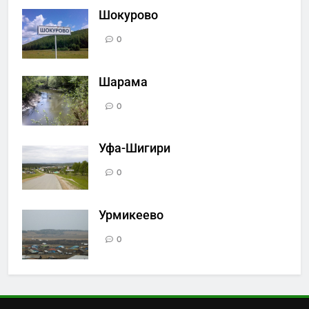
Шокурово
0
Шарама
0
Уфа-Шигири
0
Урмикеево
0