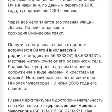
Ну а в наши дни, по данным переписи 2010
года, тут проживало 1250 человек.
Через всё село тянется его главная улица –
Ленина. По ней-то раньше и
проходил
Сибирский тракт
.
По пути в центр села, справа от дороги
встречается
Свято-Николаевский
родник
(координаты 56.823374°, 58.633643°.).
Местные жители считают его ровесником села.
Родник благоустроен, над ним поставили
сооружение в виде часовни, с крестом над
крышей. Источник назван в честь святителя
Николая Чудотворца. 19 июня 2006 года его
освятили.
Главная архитектурная достопримечательность
села Кленовское –
церковь во имя Николая
Чудотворца
(56.821433°, 58.621145°.). Она