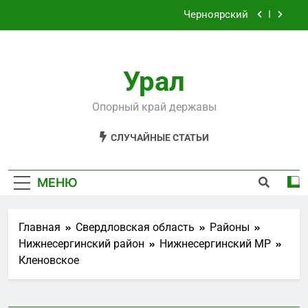
Перейти
Черноярский
к
содержимому
Филькино
Урал
Староуткинск
Шаля
Опорный край державы
Черноярский
СЛУЧАЙНЫЕ СТАТЬИ
Филькино
МЕНЮ
Главная
Свердловская область
Районы
Нижнесергинский район
Нижнесергинский МР
Кленовское