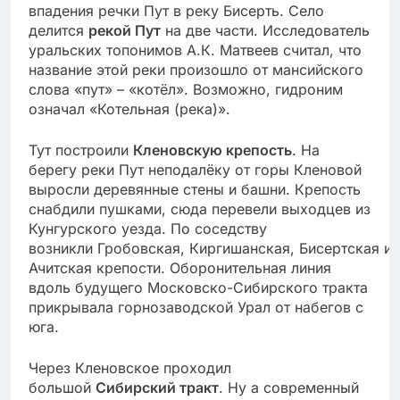
впадения речки Пут в реку Бисерть. Село
делится
рекой Пут
на две части. Исследователь
уральских топонимов А.К. Матвеев считал, что
название этой реки произошло от мансийского
слова «пут» – «котёл». Возможно, гидроним
означал «Котельная (река)».
Тут построили
Кленовскую крепость
. На
берегу реки Пут неподалёку от горы Кленовой
выросли деревянные стены и башни. Крепость
снабдили пушками, сюда перевели выходцев из
Кунгурского уезда. По соседству
возникли
Гробовская,
Киргишанская, Бисертская и
Ачитская крепости. Оборонительная линия
вдоль будущего Московско-Сибирского тракта
прикрывала горнозаводской Урал от набегов с
юга.
Через Кленовское проходил
большой
Сибирский тракт
. Ну а современный