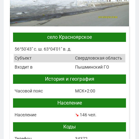
село Красноярское
56°50′43″ с. ш. 63°04′01″ в. д.
Субъект
Свердловская область
Входит в
Пышминский ГО
История и география
Часовой пояс
МСК+2:00
Население
Население
↘
146 чел.
Коды
Телефон
34372