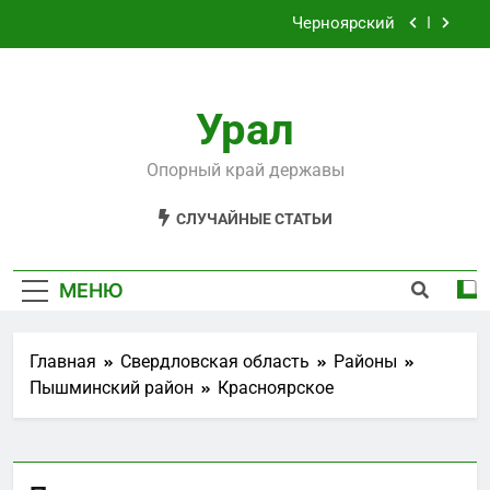
Перейти
Черноярский
к
содержимому
Филькино
Урал
Староуткинск
Шаля
Опорный край державы
Черноярский
СЛУЧАЙНЫЕ СТАТЬИ
Филькино
МЕНЮ
Главная
Свердловская область
Районы
Пышминский район
Красноярское