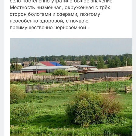
село постепенно утратило былое значение.
Местность низменная, окруженная с трёх
сторон болотами и озерами, поэтому
неособенно здоровой, с почвою
преимущественно чернозёмной .