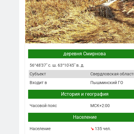
деревня Смирнова
56°48′37″ с. ш. 63°10′45″ в. д.
Субъект
Свердловская област
Входит в
Пышминский ГО
История и география
Часовой пояс
МСК+2:00
Население
Население
↘
135 чел.