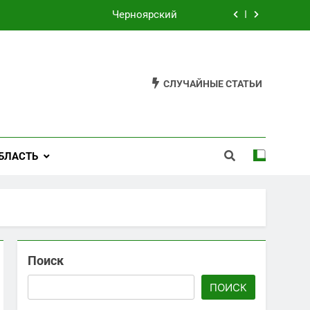
Черноярский
Филькино
Староуткинск
СЛУЧАЙНЫЕ СТАТЬИ
Шаля
Черноярский
БЛАСТЬ
Филькино
Поиск
ПОИСК