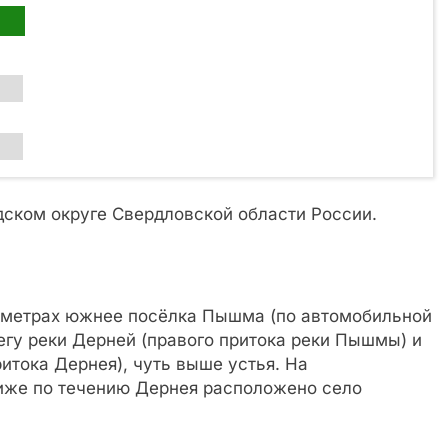
ском округе Свердловской области России.
ометрах южнее посёлка Пышма (по автомобильной
регу реки Дерней (правого притока реки Пышмы) и
итока Дернея), чуть выше устья. На
иже по течению Дернея расположено село