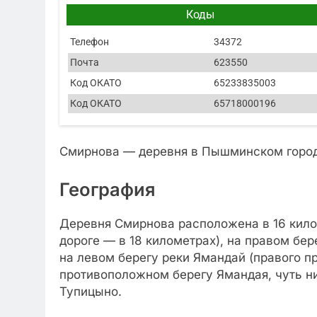
Коды
Телефон
34372
Почта
623550
Код ОКАТО
65233835003
Код ОКАТО
65718000196
Смирнова — деревня в Пышминском город
География
Деревня Смирнова расположена в 16 кил
дороге — в 18 километрах), на правом бе
на левом берегу реки Ямандай (правого пр
противоположном берегу Ямандая, чуть н
Тупицыно.