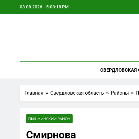
Перейти
08.08.2026
5:08:19 PM
к
содержимому
СВЕРДЛОВСКАЯ 
Главная
Свердловская область
Районы
П
ПЫШМИНСКИЙ РАЙОН
Смирнова