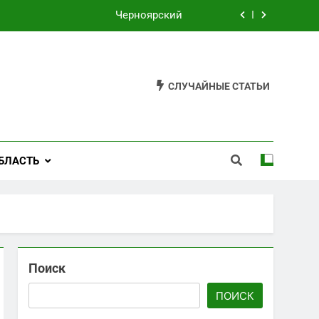
Черноярский
Филькино
Староуткинск
СЛУЧАЙНЫЕ СТАТЬИ
Шаля
Черноярский
БЛАСТЬ
Филькино
Поиск
ПОИСК