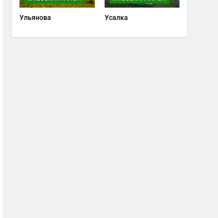
Ульянова
Усалка