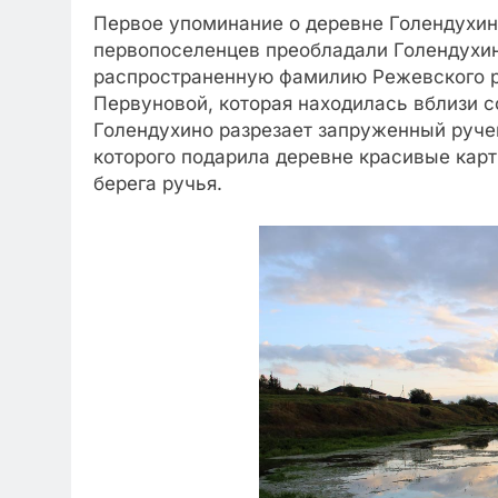
Первое упоминание о деревне Голендухино
первопоселенцев преобладали Голендухи
распространенную фамилию Режевского р
Первуновой, которая находилась вблизи с
Голендухино разрезает запруженный руче
которого подарила деревне красивые карти
берега ручья.