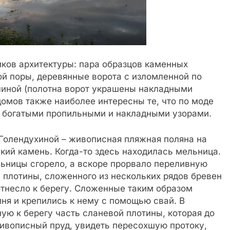
иков архитектуры: пара образцов каменных
й поры, деревянные ворота с изломленной по
чиной (полотна ворот украшены накладными
омов также наиболее интересны те, что по моде
ы богатыми пропильными и накладными узорами.
Голендухиной – живописная пляжная поляна на
кий камень. Когда-то здесь находилась мельница.
льницы сгорело, а вскоре прорвало переливную
 плотины, сложенного из нескольких рядов бревен
 отнесло к берегу. Сложенные таким образом
ня и крепились к нему с помощью свай. В
ю к берегу часть сланевой плотины, которая до
живописный пруд, увидеть пересохшую протоку,