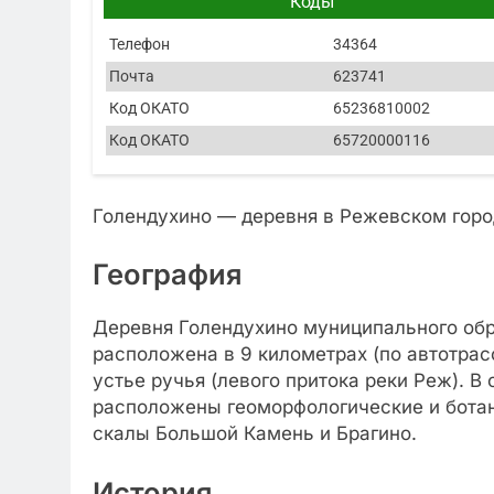
Коды
Телефон
34364
Почта
623741
Код ОКАТО
65236810002
Код ОКАТО
65720000116
Голендухино — деревня в Режевском горо
География
Деревня Голендухино муниципального обр
расположена в 9 километрах (по автотрасс
устье ручья (левого притока реки Реж). В
расположены геоморфологические и бота
скалы Большой Камень и Брагино.
История