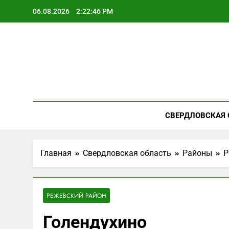
Перейти
06.08.2026
2:22:47 PM
к
содержимому
СВЕРДЛОВСКАЯ 
Главная
Свердловская область
Районы
Р
РЕЖЕВСКИЙ РАЙОН
Голендухино