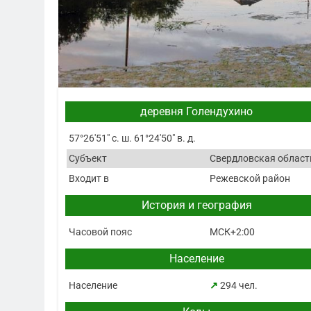
деревня Голендухино
57°26′51″ с. ш. 61°24′50″ в. д.
Субъект
Свердловская област
Входит в
Режевской район
История и география
Часовой пояс
МСК+2:00
Население
Население
↗
294 чел.