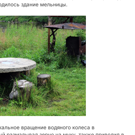
ходилось здание мельницы.
альное вращение водяного колеса в
ый размалывал зерно на муку, также приводил в