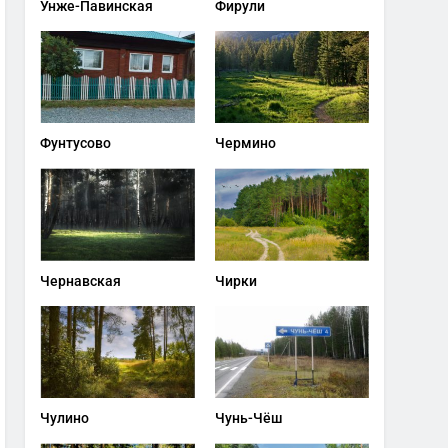
Унже-Павинская
Фирули
Фунтусово
Чермино
Чернавская
Чирки
Чулино
Чунь-Чёш