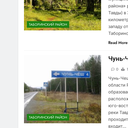
района» 
Тавды) в 
километр
ТАБОРИНСКИЙ РАЙОН
западу о
Таборин
Read More
Чунь-
0
Чунь-Чеш
области 
образова
располож
юго-вост
реки Тав
ТАБОРИНСКИЙ РАЙОН
проходит
входит…