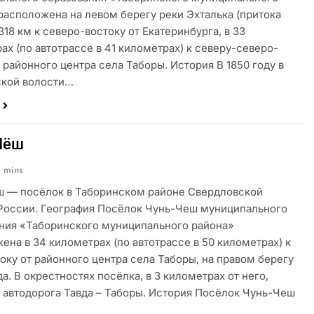
расположена на левом берегу реки Эхталька (притока
318 км к северо-востоку от Екатеринбурга, в 33
ах (по автотрассе в 41 километрах) к северу-северо-
т районного центра села Таборы. История В 1850 году в
ской волости…
Чёш
1 mins
 — посёлок в Таборинском районе Свердловской
России. География Посёлок Чунь-Чеш муниципального
ния «Таборинского муниципального района»
ена в 34 километрах (по автотрассе в 50 километрах) к
оку от районного центра села Таборы, на правом берегу
да. В окрестностях посёлка, в 3 километрах от него,
 автодорога Тавда – Таборы. История Посёлок Чунь-Чеш