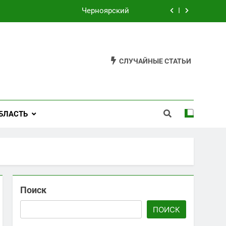
Черноярский
Филькино
Староуткинск
СЛУЧАЙНЫЕ СТАТЬИ
Шаля
Черноярский
БЛАСТЬ
Филькино
Поиск
ПОИСК