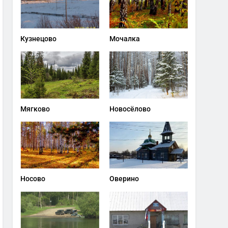
Кузнецово
Мочалка
Мягково
Новосёлово
Носово
Оверино