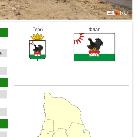
Герб
Флаг
ть
а