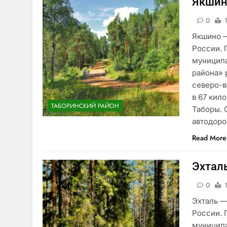
Якшин
0
Якшино —
России. 
муниципа
района» 
северо-в
в 67 кил
ТАБОРИНСКИЙ РАЙОН
Таборы. 
автодоро
Read More
Эхтал
0
Эхталь —
России. 
муниципа