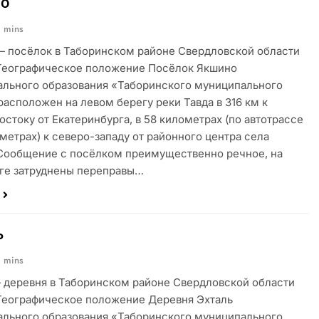
о
1 mins
 посёлок в Таборинском районе Свердловской области
Географическое положение Посёлок Якшино
льного образования «Таборинского муниципального
расположен на левом берегу реки Тавда в 316 км к
остоку от Екатеринбурга, в 58 километрах (по автотрассе
ометрах) к северо-западу от районного центра села
Сообщение с посёлком преимущественно речное, на
ге затруднены переправы…
ь
1 mins
 деревня в Таборинском районе Свердловской области
Географическое положение Деревня Эхталь
льного образования «Таборинского муниципального