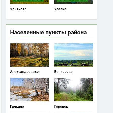
Ульянова
Усалка
Населенные пункты района
Александровская
Бочкарёво
Галкино
Городок