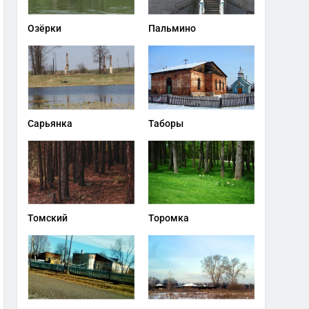
Озёрки
Пальмино
Сарьянка
Таборы
Томский
Торомка