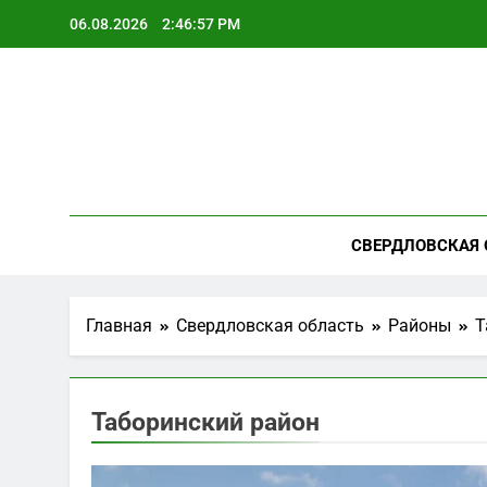
Перейти
06.08.2026
2:46:58 PM
к
содержимому
СВЕРДЛОВСКАЯ 
Главная
Свердловская область
Районы
Т
Таборинский район