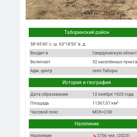
Таборинский район
58°45′40″ с. ш. 63°18′50″ в. д.
Входит в
Свердловскую облас
Включает
32 населённых пункт
Адм. центр
село Таборы
История и география
Дата образования
12 ноября 1923 года
Площадь
11367,07 км²
Часовой пояс
МСК+2:00
Население
Население
↘
2756 чел. (2023)