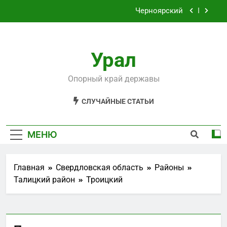
Перейти
Черноярский
к
содержимому
Филькино
Урал
Староуткинск
Шаля
Опорный край державы
Черноярский
СЛУЧАЙНЫЕ СТАТЬИ
Филькино
МЕНЮ
Главная
Свердловская область
Районы
Талицкий район
Троицкий