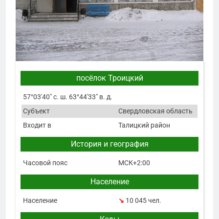
посёлок Троицкий
57°03′40″ с. ш. 63°44′33″ в. д.
Субъект
Свердловская область
Входит в
Талицкий район
История и география
Часовой пояс
МСК+2:00
Население
Население
↘
10 045 чел.