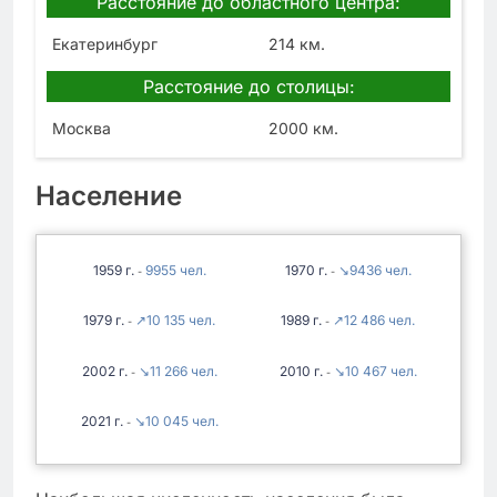
Расстояние до областного центра:
Екатеринбург
214 км.
Расстояние до столицы:
Москва
2000 км.
Население
1959
9955
1970
↘9436
-
-
1979
↗10 135
1989
↗12 486
-
-
2002
↘11 266
2010
↘10 467
-
-
2021
↘10 045
-