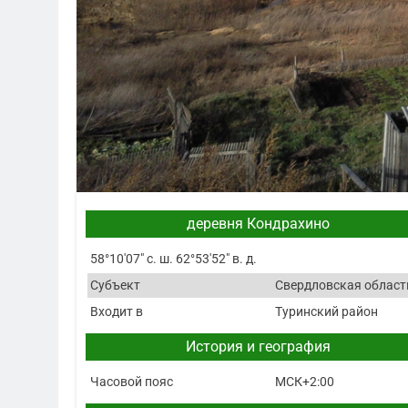
деревня Кондрахино
58°10′07″ с. ш. 62°53′52″ в. д.
Субъект
Свердловская област
Входит в
Туринский район
История и география
Часовой пояс
МСК+2:00