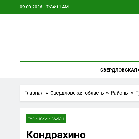
Перейти
09.08.2026
7:34:12 AM
к
содержимому
СВЕРДЛОВСКАЯ 
Главная
Свердловская область
Районы
Т
ТУРИНСКИЙ РАЙОН
Кондрахино