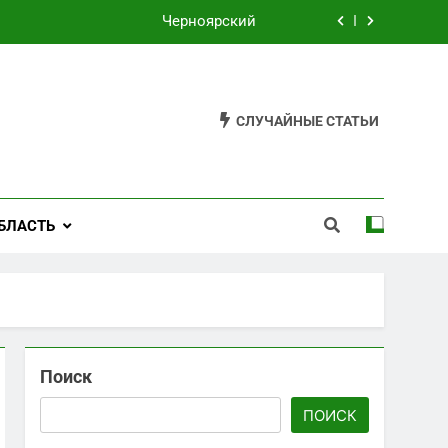
Филькино
Староуткинск
СЛУЧАЙНЫЕ СТАТЬИ
Шаля
Черноярский
Филькино
БЛАСТЬ
Поиск
ПОИСК