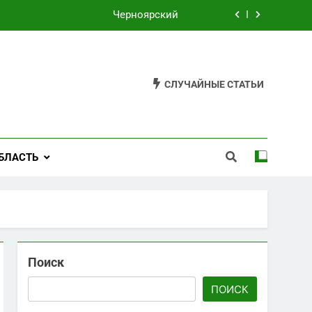
Черноярский
Филькино
Староуткинск
СЛУЧАЙНЫЕ СТАТЬИ
Шаля
Черноярский
БЛАСТЬ
Филькино
Поиск
ПОИСК