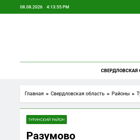
Перейти
08.08.2026
4:13:56 PM
к
содержимому
СВЕРДЛОВСКАЯ 
Главная
Свердловская область
Районы
Т
ТУРИНСКИЙ РАЙОН
Разумово