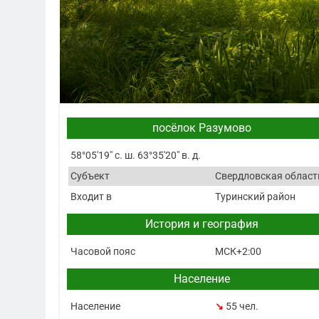
посёлок Разумово
58°05′19″ с. ш. 63°35′20″ в. д.
Субъект
Свердловская област
Входит в
Туринский район
История и география
Часовой пояс
МСК+2:00
Население
Население
↘
55 чел.