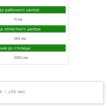
до районного центра:
11 км.
до областного центра:
263 км.
ние до столицы:
2052 км.
↘55
-