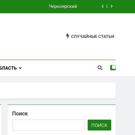
Черноярский
Филькино
Староуткинск
СЛУЧАЙНЫЕ СТАТЬИ
Шаля
Черноярский
БЛАСТЬ
Филькино
Поиск
ПОИСК