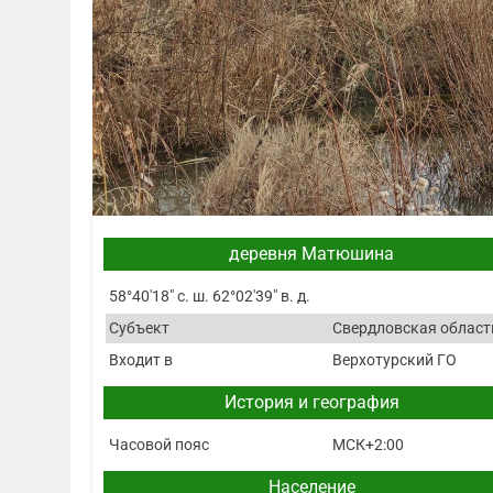
деревня Матюшина
58°40′18″ с. ш. 62°02′39″ в. д.
Субъект
Свердловская област
Входит в
Верхотурский ГО
История и география
Часовой пояс
МСК+2:00
Население