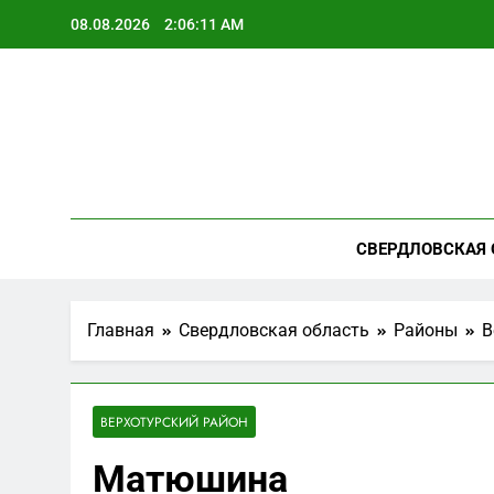
Перейти
08.08.2026
2:06:12 AM
к
содержимому
СВЕРДЛОВСКАЯ 
Главная
Свердловская область
Районы
В
ВЕРХОТУРСКИЙ РАЙОН
Матюшина