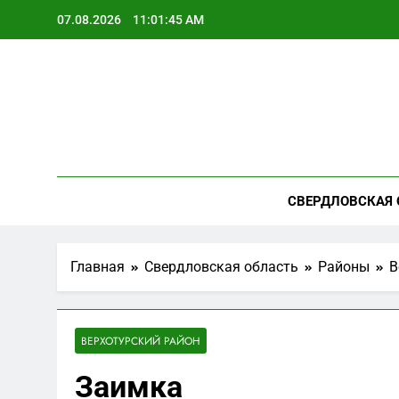
Перейти
07.08.2026
11:01:46 AM
к
содержимому
СВЕРДЛОВСКАЯ 
Главная
Свердловская область
Районы
В
ВЕРХОТУРСКИЙ РАЙОН
Заимка