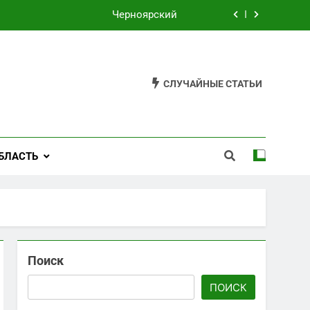
Черноярский
Филькино
Староуткинск
СЛУЧАЙНЫЕ СТАТЬИ
Шаля
Черноярский
БЛАСТЬ
Филькино
Поиск
ПОИСК