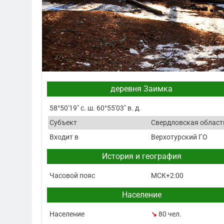
деревня Заимка
58°50′19″ с. ш. 60°55′03″ в. д.
Субъект
Свердловская област
Входит в
Верхотурский ГО
История и география
Часовой пояс
МСК+2:00
Население
Население
↘
80 чел.