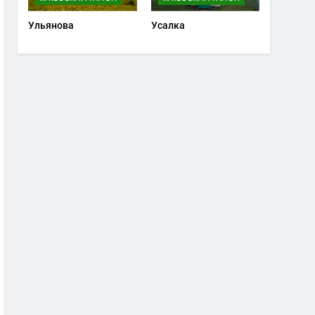
Ульянова
Усалка