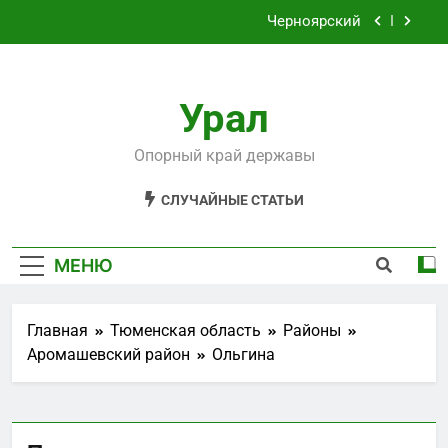
Перейти
Черноярский
к
содержимому
Филькино
Урал
Староуткинск
Шаля
Опорный край державы
Черноярский
СЛУЧАЙНЫЕ СТАТЬИ
Филькино
МЕНЮ
Главная
Тюменская область
Районы
Аромашевский район
Ольгина