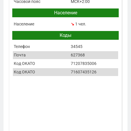
Часовой пояс
МСК+2:00
Население
Население
↘
1 чел.
Коды
Телефон
34545
Почта
627368
Код ОКАТО
71207835006
Код ОКАТО
71607435126